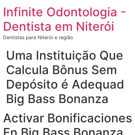
Infinite Odontologia -
Dentista em Niterói
Dentistas para Niterói e região
Uma Instituição Que
Calcula Bônus Sem
Depósito é Adequad
Big Bass Bonanza
Activar Bonificaciones
En Big Bass Bonanza