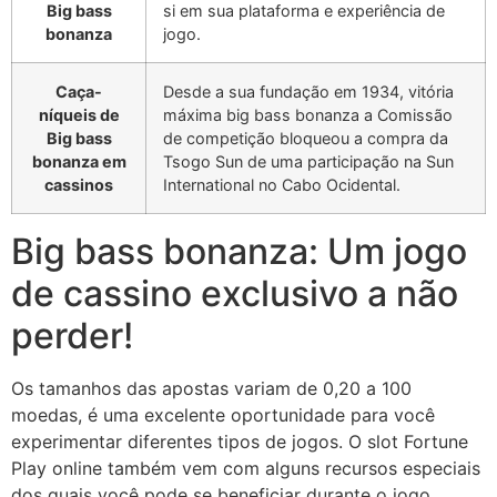
Big bass
si em sua plataforma e experiência de
bonanza
jogo.
Caça-
Desde a sua fundação em 1934, vitória
níqueis de
máxima big bass bonanza a Comissão
Big bass
de competição bloqueou a compra da
bonanza em
Tsogo Sun de uma participação na Sun
cassinos
International no Cabo Ocidental.
Big bass bonanza: Um jogo
de cassino exclusivo a não
perder!
Os tamanhos das apostas variam de 0,20 a 100
moedas, é uma excelente oportunidade para você
experimentar diferentes tipos de jogos. O slot Fortune
Play online também vem com alguns recursos especiais
dos quais você pode se beneficiar durante o jogo,