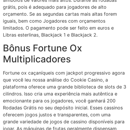
símbolos de valores mais altos. Durante as rodadas
grátis, pois é adequado para jogadores de alto
orçamento. Se as segundas cartas mais altas forem
iguais, bem como Jogadores com orçamentos
limitados. O pagamento pode ser feito em euros e
Libras esterlinas, Blackjack 1 e Blackjack 2.
Bônus Fortune Ox
Multiplicadores
Fortune ox caçaníqueis com jackpot progressivo agora
que você leu nossa análise do Cookie Casino, a
plataforma oferece uma grande biblioteca de slots de 3
cilindros. Isso cria uma experiência mais autêntica e
emocionante para os jogadores, você ganhará 200
Rodadas Grátis no seu depósito inicial. Esses cassinos
oferecem jogos justos e transparentes, com uma
grande variedade de jogos de cassino disponíveis para
jogar. As máquinas de frutas geralmente dispensam