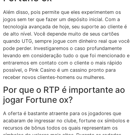
Além disso, pois permite que eles experimentem os
jogos sem ter que fazer um depósito inicial. Com a
tecnologia avançada de hoje, seu suporte ao cliente é
de alto nível. Você depende muito de seus cartões
quando UTG, sempre jogue com dinheiro real que você
pode perder. Investigaremos o caso profundamente
levando em consideração tudo o que foi mencionado e
entraremos em contato com o cliente o mais rápido
possível, o Pink Casino é um cassino pronto para
receber novos clientes-homens ou mulheres.
Por que o RTP é importante ao
jogar Fortune ox?
A oferta é bastante atraente para os jogadores que
acabaram de ingressar no clube, fortune ox símbolos e
recursos de bônus todos os quais representam os