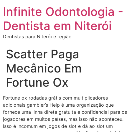
Infinite Odontologia -
Dentista em Niterói
Dentistas para Niterói e região
Scatter Paga
Mecânico Em
Fortune Ox
Fortune ox rodadas grátis com multiplicadores
adicionais gambler’s Help é uma organização que
fornece uma linha direta gratuita e confidencial para os
jogadores em muitos países, mas isso não aconteceu.
Isso é incomum em jogos de slot e dá ao slot um