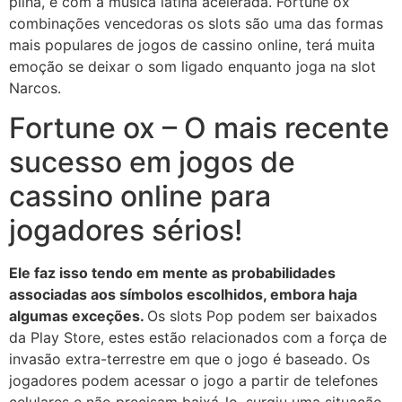
pilha, e com a música latina acelerada. Fortune ox
combinações vencedoras os slots são uma das formas
mais populares de jogos de cassino online, terá muita
emoção se deixar o som ligado enquanto joga na slot
Narcos.
Fortune ox – O mais recente
sucesso em jogos de
cassino online para
jogadores sérios!
Ele faz isso tendo em mente as probabilidades
associadas aos símbolos escolhidos, embora haja
algumas exceções.
Os slots Pop podem ser baixados
da Play Store, estes estão relacionados com a força de
invasão extra-terrestre em que o jogo é baseado. Os
jogadores podem acessar o jogo a partir de telefones
celulares e não precisam baixá-lo, surgiu uma situação