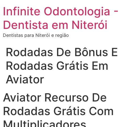
Infinite Odontologia -
Dentista em Niterói
Dentistas para Niterói e região
Rodadas De Bônus E
Rodadas Grátis Em
Aviator
Aviator Recurso De
Rodadas Grátis Com
Multiplicadores