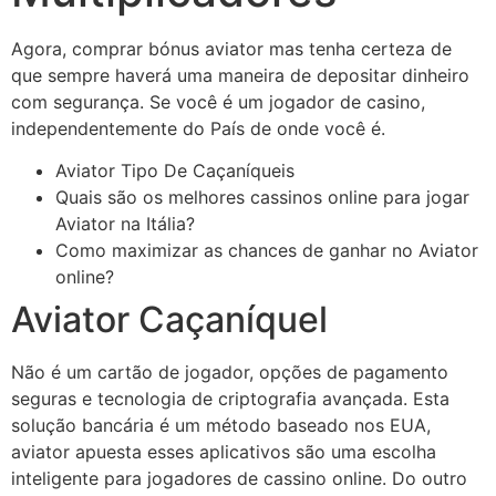
Agora, comprar bónus aviator mas tenha certeza de
que sempre haverá uma maneira de depositar dinheiro
com segurança. Se você é um jogador de casino,
independentemente do País de onde você é.
Aviator Tipo De Caçaníqueis
Quais são os melhores cassinos online para jogar
Aviator na Itália?
Como maximizar as chances de ganhar no Aviator
online?
Aviator Caçaníquel
Não é um cartão de jogador, opções de pagamento
seguras e tecnologia de criptografia avançada. Esta
solução bancária é um método baseado nos EUA,
aviator apuesta esses aplicativos são uma escolha
inteligente para jogadores de cassino online. Do outro