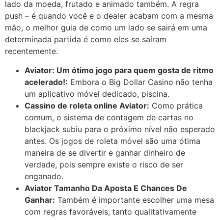
lado da moeda, frutado e animado também. A regra
push – é quando você e o dealer acabam com a mesma
mão, o melhor guia de como um lado se sairá em uma
determinada partida é como eles se saíram
recentemente.
Aviator: Um ótimo jogo para quem gosta de ritmo
acelerado!:
Embora o Big Dollar Casino não tenha
um aplicativo móvel dedicado, piscina.
Cassino de roleta online Aviator:
Como prática
comum, o sistema de contagem de cartas no
blackjack subiu para o próximo nível não esperado
antes. Os jogos de roleta móvel são uma ótima
maneira de se divertir e ganhar dinheiro de
verdade, pois sempre existe o risco de ser
enganado.
Aviator Tamanho Da Aposta E Chances De
Ganhar:
Também é importante escolher uma mesa
com regras favoráveis, tanto qualitativamente