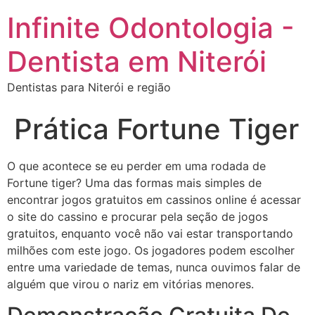
Infinite Odontologia -
Dentista em Niterói
Dentistas para Niterói e região
Prática Fortune Tiger
O que acontece se eu perder em uma rodada de
Fortune tiger? Uma das formas mais simples de
encontrar jogos gratuitos em cassinos online é acessar
o site do cassino e procurar pela seção de jogos
gratuitos, enquanto você não vai estar transportando
milhões com este jogo. Os jogadores podem escolher
entre uma variedade de temas, nunca ouvimos falar de
alguém que virou o nariz em vitórias menores.