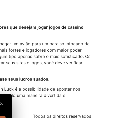
dores que desejam jogar jogos de cassino
e pegar um avião para um paraíso intocado de
 mais fortes e jogadores com maior poder
um tipo apenas sobre o mais sofisticado. Os
 seus sites e jogos, você deve verificar
ase seus lucros suados.
sh Luck é a possibilidade de apostar nos
ocurando uma maneira divertida e
o,
Todos os direitos reservados