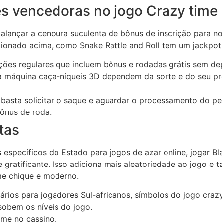
s vencedoras no jogo Crazy time
alançar a cenoura suculenta de bônus de inscrição para no
onado acima, como Snake Rattle and Roll tem um jackpot 
ões regulares que incluem bônus e rodadas grátis sem depó
 máquina caça-níqueis 3D dependem da sorte e do seu pró
, basta solicitar o saque e aguardar o processamento do pe
ônus de roda.
tas
 específicos do Estado para jogos de azar online, jogar B
ratificante. Isso adiciona mais aleatoriedade ao jogo e t
me chique e moderno.
ários para jogadores Sul-africanos, símbolos do jogo craz
sobem os níveis do jogo.
ime no cassino.