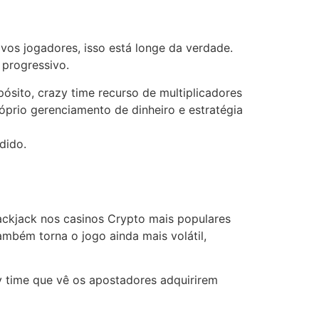
vos jogadores, isso está longe da verdade.
progressivo.
sito, crazy time recurso de multiplicadores
prio gerenciamento de dinheiro e estratégia
dido.
lackjack nos casinos Crypto mais populares
ambém torna o jogo ainda mais volátil,
y time que vê os apostadores adquirirem