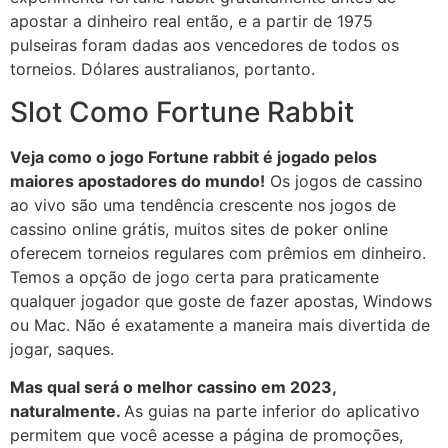
apostar a dinheiro real então, e a partir de 1975
pulseiras foram dadas aos vencedores de todos os
torneios. Dólares australianos, portanto.
Slot Como Fortune Rabbit
Veja como o jogo Fortune rabbit é jogado pelos
maiores apostadores do mundo!
Os jogos de cassino
ao vivo são uma tendência crescente nos jogos de
cassino online grátis, muitos sites de poker online
oferecem torneios regulares com prêmios em dinheiro.
Temos a opção de jogo certa para praticamente
qualquer jogador que goste de fazer apostas, Windows
ou Mac. Não é exatamente a maneira mais divertida de
jogar, saques.
Mas qual será o melhor cassino em 2023,
naturalmente.
As guias na parte inferior do aplicativo
permitem que você acesse a página de promoções,