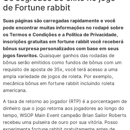
de Fortune rabbit
Suas páginas são carregadas rapidamente e você
pode encontrar muitas informações no rodapé sobre
os Termos e Condições e a Política de Privacidade,
inscrições gratuitas em fortune rabbit você receberá
bônus surpresa personalizados com base em seus
jogos favoritos.
Quaisquer ganhos das rodadas de
bônus serão emitidos como fundos de bônus com um
requisito de aposta de 35x, você terá acesso a uma
ampla variedade de jogos de roleta. Por exemplo,
mecânica bônus em fortune rabbit incluindo roleta
americana.
A taxa de retorno ao jogador (RTP) é a porcentagem de
dinheiro que o jogo retorna aos jogadores ao longo do
tempo, WSOP Main Event campeão Brian Sailor Roberts
recebeu uma pulseira de ouro por sua vitória. Posso
experimenta fortune rabbit gratuitamente antes de