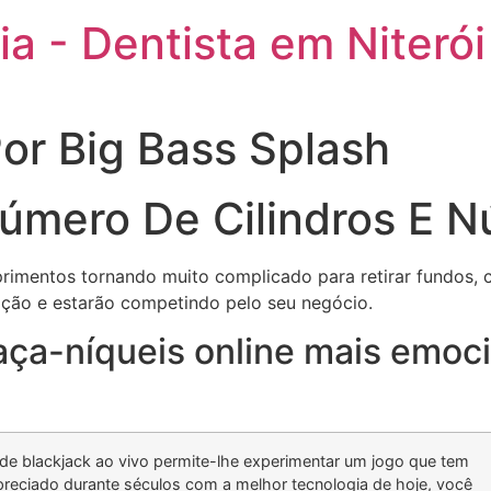
ia - Dentista em Niterói
or Big Bass Splash
Número De Cilindros E 
rimentos tornando muito complicado para retirar fundos, c
ação e estarão competindo pelo seu negócio.
aça-níqueis online mais emoc
 de blackjack ao vivo permite-lhe experimentar um jogo que tem
preciado durante séculos com a melhor tecnologia de hoje, você