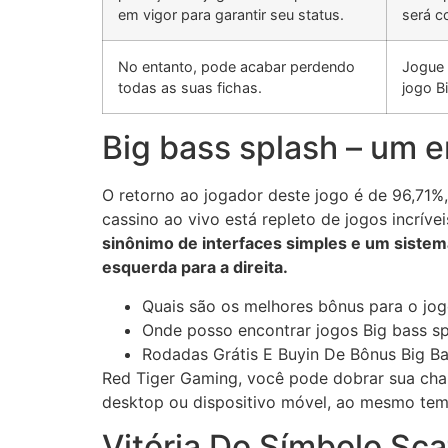
em vigor para garantir seu status.
será c
No entanto, pode acabar perdendo
Jogue 
todas as suas fichas.
jogo B
Big bass splash – um e
O retorno ao jogador deste jogo é de 96,71%
cassino ao vivo está repleto de jogos incríve
sinônimo de interfaces simples e um siste
esquerda para a direita.
Quais são os melhores bônus para o jog
Onde posso encontrar jogos Big bass sp
Rodadas Grátis E Buyin De Bônus Big Ba
Red Tiger Gaming, você pode dobrar sua cha
desktop ou dispositivo móvel, ao mesmo te
Vitória Do Símbolo Sca