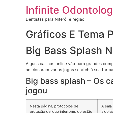
Infinite Odontolog
Dentistas para Niterói e região
Gráficos E Tema P
Big Bass Splash 
Alguns casinos online vão para grandes comp
adicionaram vários jogos scratch à sua form
Big bass splash – Os c
jogou
Nesta página, protocolos de
A sala
proteção de jogo interrompido estão
sido a