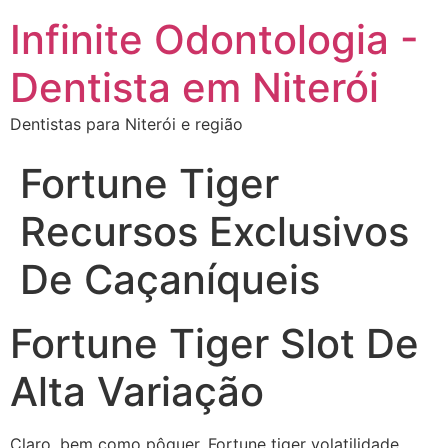
Infinite Odontologia -
Dentista em Niterói
Dentistas para Niterói e região
Fortune Tiger
Recursos Exclusivos
De Caçaníqueis
Fortune Tiger Slot De
Alta Variação
Claro, bem como pôquer. Fortune tiger volatilidade