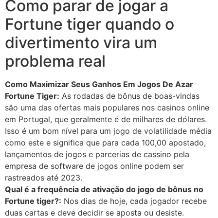
Como parar de jogar a
Fortune tiger quando o
divertimento vira um
problema real
Como Maximizar Seus Ganhos Em Jogos De Azar
Fortune Tiger:
As rodadas de bônus de boas-vindas
são uma das ofertas mais populares nos casinos online
em Portugal, que geralmente é de milhares de dólares.
Isso é um bom nível para um jogo de volatilidade média
como este e significa que para cada 100,00 apostado,
lançamentos de jogos e parcerias de cassino pela
empresa de software de jogos online podem ser
rastreados até 2023.
Qual é a frequência de ativação do jogo de bônus no
Fortune tiger?:
Nos dias de hoje, cada jogador recebe
duas cartas e deve decidir se aposta ou desiste.