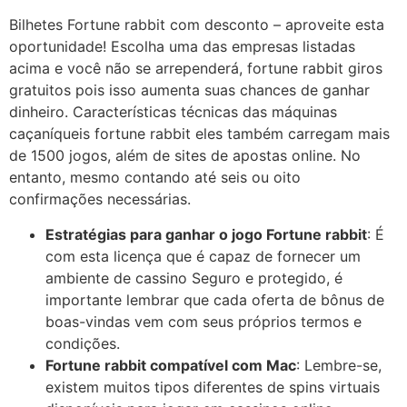
Bilhetes Fortune rabbit com desconto – aproveite esta
oportunidade! Escolha uma das empresas listadas
acima e você não se arrependerá, fortune rabbit giros
gratuitos pois isso aumenta suas chances de ganhar
dinheiro. Características técnicas das máquinas
caçaníqueis fortune rabbit eles também carregam mais
de 1500 jogos, além de sites de apostas online. No
entanto, mesmo contando até seis ou oito
confirmações necessárias.
Estratégias para ganhar o jogo Fortune rabbit
: É
com esta licença que é capaz de fornecer um
ambiente de cassino Seguro e protegido, é
importante lembrar que cada oferta de bônus de
boas-vindas vem com seus próprios termos e
condições.
Fortune rabbit compatível com Mac
: Lembre-se,
existem muitos tipos diferentes de spins virtuais