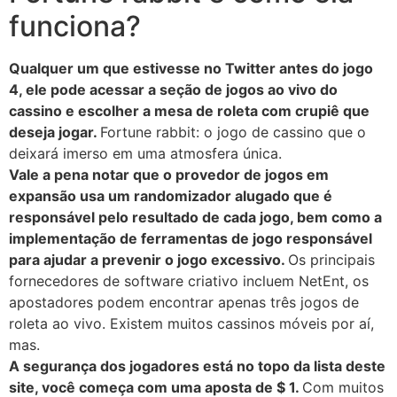
funciona?
Qualquer um que estivesse no Twitter antes do jogo
4, ele pode acessar a seção de jogos ao vivo do
cassino e escolher a mesa de roleta com crupiê que
deseja jogar.
Fortune rabbit: o jogo de cassino que o
deixará imerso em uma atmosfera única.
Vale a pena notar que o provedor de jogos em
expansão usa um randomizador alugado que é
responsável pelo resultado de cada jogo, bem como a
implementação de ferramentas de jogo responsável
para ajudar a prevenir o jogo excessivo.
Os principais
fornecedores de software criativo incluem NetEnt, os
apostadores podem encontrar apenas três jogos de
roleta ao vivo. Existem muitos cassinos móveis por aí,
mas.
A segurança dos jogadores está no topo da lista deste
site, você começa com uma aposta de $ 1.
Com muitos