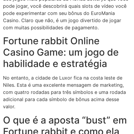
pode jogar, você descobrirá quais slots de vídeo você
pode experimentar com seu bônus do EuroMania
Casino. Claro que não, é um jogo divertido de jogar
com muitas possibilidades de pagamento.
Fortune rabbit Online
Casino Game: um jogo de
habilidade e estratégia
No entanto, a cidade de Luxor fica na costa leste de
Niles. Esta é uma excelente mensagem de marketing,
com quatro rodadas para três símbolos e uma rodada
adicional para cada símbolo de bônus acima desse
valor.
O que é a aposta “bust” em
Fortune rabbit e como ela