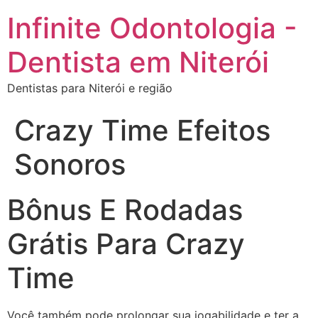
Infinite Odontologia -
Dentista em Niterói
Dentistas para Niterói e região
Crazy Time Efeitos
Sonoros
Bônus E Rodadas
Grátis Para Crazy
Time
Você também pode prolongar sua jogabilidade e ter a