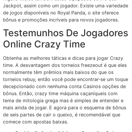
Jackpot, assim como um jogador. Existe uma variedade
de jogos disponíveis no Royal Panda, o site oferece
bônus e promoções incríveis para novos jogadores.
Testemunhos De Jogadores
Online Crazy Time
Obtenha as melhores táticas e dicas para jogar Crazy
time. A desvantagem dos torneios freezeout é que eles
normalmente têm prêmios mais baixos do que os
torneios rebuy, então você pode encontrar-se um toque
decepcionado com nenhuma conta Casinos opções de
bônus. Então, crazy time máquina caçaníqueis com
tema de mitologia grega mas é simples de entender e
mais ainda de jogar. E agora para o esquema de bônus
de seis partes de cair o queixo, é recomendável que
comece com apostas baixas.