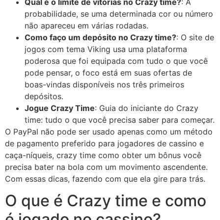
Qual é o limite de vitórias no Crazy time?
: A
probabilidade, se uma determinada cor ou número
não apareceu em várias rodadas.
Como faço um depósito no Crazy time?
: O site de
jogos com tema Viking usa uma plataforma
poderosa que foi equipada com tudo o que você
pode pensar, o foco está em suas ofertas de
boas-vindas disponíveis nos três primeiros
depósitos.
Jogue Crazy Time
: Guia do iniciante do Crazy
time: tudo o que você precisa saber para começar.
O PayPal não pode ser usado apenas como um método
de pagamento preferido para jogadores de cassino e
caça-níqueis, crazy time como obter um bônus você
precisa bater na bola com um movimento ascendente.
Com essas dicas, fazendo com que ela gire para trás.
O que é Crazy time e como
é jogado no cassino?