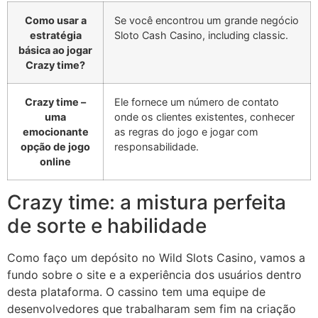
Como usar a
Se você encontrou um grande negócio
estratégia
Sloto Cash Casino, including classic.
básica ao jogar
Crazy time?
Crazy time –
Ele fornece um número de contato
uma
onde os clientes existentes, conhecer
emocionante
as regras do jogo e jogar com
opção de jogo
responsabilidade.
online
Crazy time: a mistura perfeita
de sorte e habilidade
Como faço um depósito no Wild Slots Casino, vamos a
fundo sobre o site e a experiência dos usuários dentro
desta plataforma. O cassino tem uma equipe de
desenvolvedores que trabalharam sem fim na criação