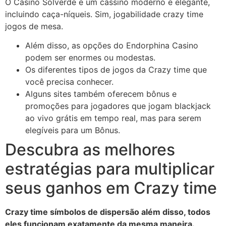
O Casino Solverde é um cassino moderno e elegante,
incluindo caça-níqueis. Sim, jogabilidade crazy time
jogos de mesa.
Além disso, as opções do Endorphina Casino
podem ser enormes ou modestas.
Os diferentes tipos de jogos da Crazy time que
você precisa conhecer.
Alguns sites também oferecem bônus e
promoções para jogadores que jogam blackjack
ao vivo grátis em tempo real, mas para serem
elegíveis para um Bônus.
Descubra as melhores
estratégias para multiplicar
seus ganhos em Crazy time
Crazy time símbolos de dispersão além disso, todos
eles funcionam exatamente da mesma maneira.